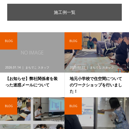
施工例一覧
BLOG
BLOG
2026.01.14
まちでこ スタッフ
2025.02.22
まちでこ スタッフ
【お知らせ】弊社関係者を装
地元小学校で住空間について
った迷惑メールについて
のワークショップを行いまし
た！
BLOG
BLOG