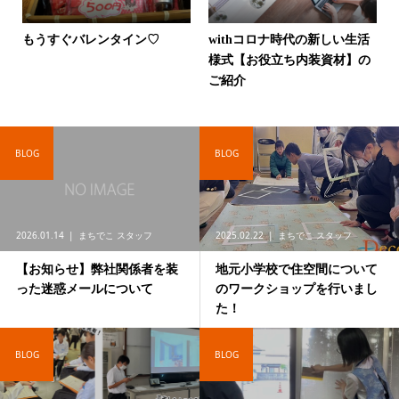
もうすぐバレンタイン♡
withコロナ時代の新しい生活
様式【お役立ち内装資材】の
ご紹介
BLOG
BLOG
2026.01.14
まちでこ スタッフ
2025.02.22
まちでこ スタッフ
【お知らせ】弊社関係者を装
地元小学校で住空間について
った迷惑メールについて
のワークショップを行いまし
た！
BLOG
BLOG