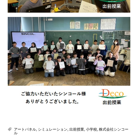
アートパネル
,
シミュレーション
,
出前授業
,
小学校
,
株式会社シンコー
ル