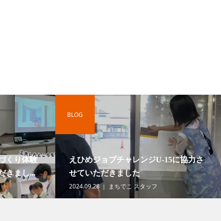
BLOG
づくり体験
えひめジョブチャレンジU-15に協力さ
きまし...
せていただきました
2024.09.28
まちでこ スタッフ