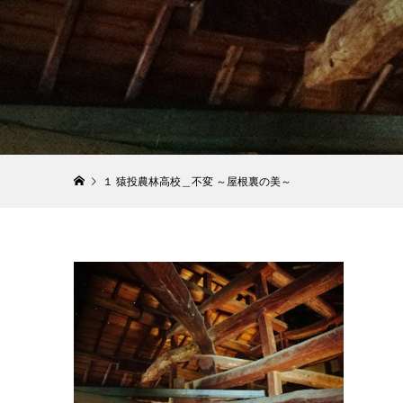
１ 猿投農林高校＿不変 ～屋根裏の美～