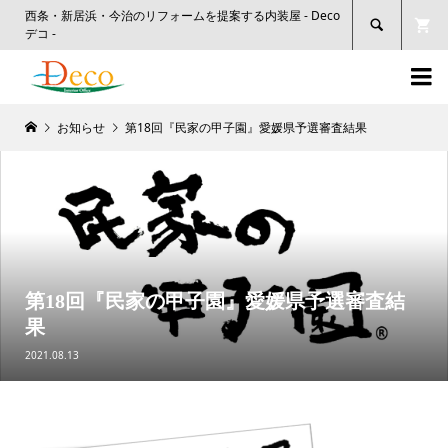
西条・新居浜・今治のリフォームを提案する内装屋 - Deco

デコ -

お知らせ
第18回『民家の甲子園』愛媛県予選審査結果
第18回『民家の甲子園』愛媛県予選審査結
果
2021.08.13