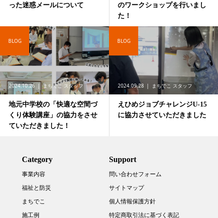
った迷惑メールについて
のワークショップを行いまし
た！
BLOG
BLOG
2024.10.26
まちでこ スタッフ
2024.09.28
まちでこ スタッフ
地元中学校の「快適な空間づ
えひめジョブチャレンジU-15
くり体験講座」の協力をさせ
に協力させていただきました
ていただきました！
Category
Support
事業内容
問い合わせフォーム
福祉と防災
サイトマップ
まちでこ
個人情報保護方針
施工例
特定商取引法に基づく表記