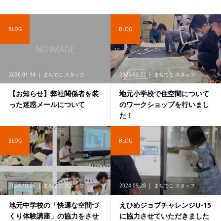
BLOG
BLOG
2026.01.14
まちでこ スタッフ
2025.02.22
まちでこ スタッフ
【お知らせ】弊社関係者を装
地元小学校で住空間について
った迷惑メールについて
のワークショップを行いまし
た！
BLOG
BLOG
2024.10.26
まちでこ スタッフ
2024.09.28
まちでこ スタッフ
地元中学校の「快適な空間づ
えひめジョブチャレンジU-15
くり体験講座」の協力をさせ
に協力させていただきました