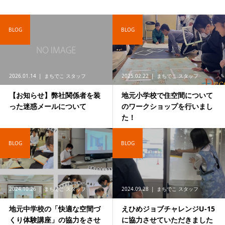
BLOG
BLOG
2026.01.14
まちでこ スタッフ
2025.02.22
まちでこ スタッフ
【お知らせ】弊社関係者を装
地元小学校で住空間について
った迷惑メールについて
のワークショップを行いまし
た！
BLOG
BLOG
2024.10.26
まちでこ スタッフ
2024.09.28
まちでこ スタッフ
地元中学校の「快適な空間づ
えひめジョブチャレンジU-15
くり体験講座」の協力をさせ
に協力させていただきました