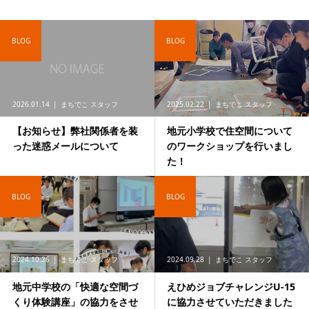
BLOG
BLOG
2026.01.14
まちでこ スタッフ
2025.02.22
まちでこ スタッフ
【お知らせ】弊社関係者を装
地元小学校で住空間について
った迷惑メールについて
のワークショップを行いまし
た！
BLOG
BLOG
2024.10.26
まちでこ スタッフ
2024.09.28
まちでこ スタッフ
地元中学校の「快適な空間づ
えひめジョブチャレンジU-15
くり体験講座」の協力をさせ
に協力させていただきました