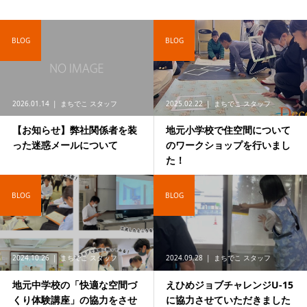
BLOG
BLOG
2026.01.14
まちでこ スタッフ
2025.02.22
まちでこ スタッフ
【お知らせ】弊社関係者を装
地元小学校で住空間について
った迷惑メールについて
のワークショップを行いまし
た！
BLOG
BLOG
2024.10.26
まちでこ スタッフ
2024.09.28
まちでこ スタッフ
地元中学校の「快適な空間づ
えひめジョブチャレンジU-15
くり体験講座」の協力をさせ
に協力させていただきました