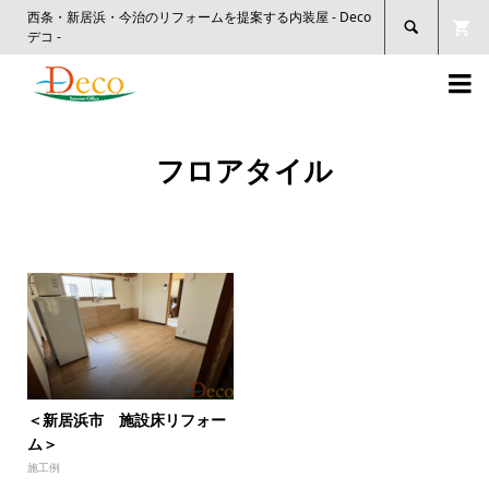
西条・新居浜・今治のリフォームを提案する内装屋 - Deco

デコ -

フロアタイル
＜新居浜市 施設床リフォー
ム＞
施工例