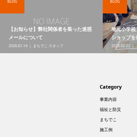
BLOG
BLOG
【お知らせ】弊社関係者を装った迷惑
地元小学校
メールについて
ショップを
2026.01.14
まちでこ スタッフ
2025.02.22
Category
事業内容
福祉と防災
まちでこ
施工例