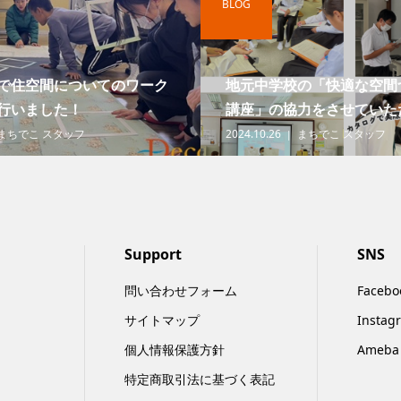
BLOG
で住空間についてのワーク
地元中学校の「快適な空間
行いました！
講座」の協力をさせていただ
まちでこ スタッフ
2024.10.26
まちでこ スタッフ
Support
SNS
問い合わせフォーム
Facebo
サイトマップ
Instag
個人情報保護方針
Ameba
特定商取引法に基づく表記