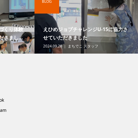
BLOG
づくり体験
えひめジョブチャレンジU-15に協力さ
きまし...
せていただきました
2024.09.28
まちでこ スタッフ
ok
ram