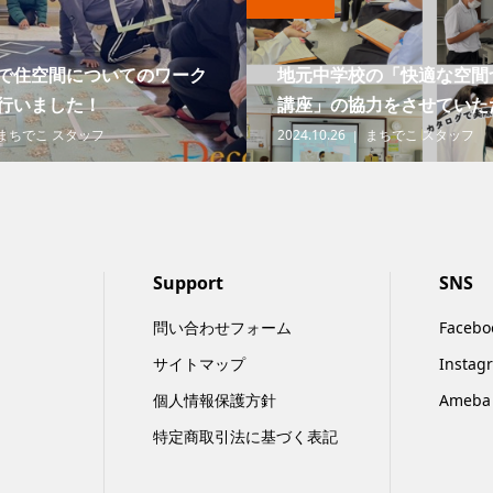
で住空間についてのワーク
地元中学校の「快適な空間
行いました！
講座」の協力をさせていただ
まちでこ スタッフ
2024.10.26
まちでこ スタッフ
Support
SNS
問い合わせフォーム
Facebo
サイトマップ
Instag
個人情報保護方針
Ameba
特定商取引法に基づく表記