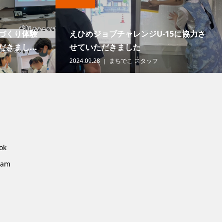
づくり体験
えひめジョブチャレンジU-15に協力さ
きまし...
せていただきました
2024.09.28
まちでこ スタッフ
ok
ram