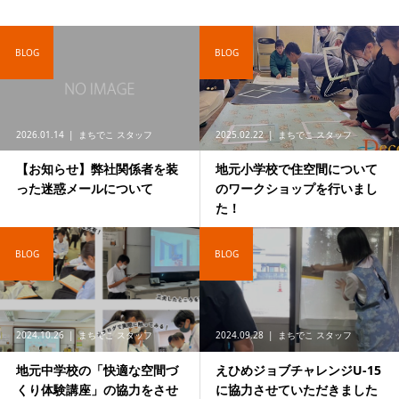
BLOG
BLOG
2026.01.14
まちでこ スタッフ
2025.02.22
まちでこ スタッフ
【お知らせ】弊社関係者を装
地元小学校で住空間について
った迷惑メールについて
のワークショップを行いまし
た！
BLOG
BLOG
2024.10.26
まちでこ スタッフ
2024.09.28
まちでこ スタッフ
地元中学校の「快適な空間づ
えひめジョブチャレンジU-15
くり体験講座」の協力をさせ
に協力させていただきました