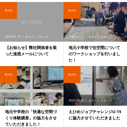
BLOG
BLOG
2026.01.14
まちでこ スタッフ
2025.02.22
まちでこ スタッフ
【お知らせ】弊社関係者を装
地元小学校で住空間について
った迷惑メールについて
のワークショップを行いまし
た！
BLOG
BLOG
2024.10.26
まちでこ スタッフ
2024.09.28
まちでこ スタッフ
地元中学校の「快適な空間づ
えひめジョブチャレンジU-15
くり体験講座」の協力をさせ
に協力させていただきました
ていただきました！