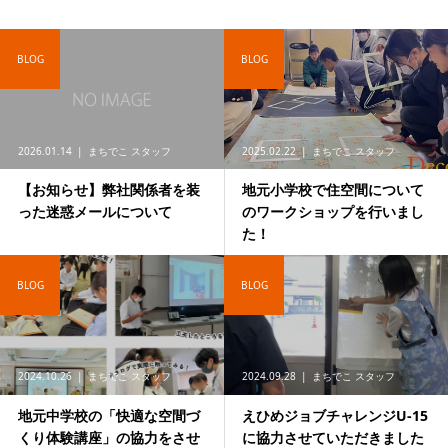
BLOG
BLOG
2026.01.14
まちでこ スタッフ
2025.02.22
まちでこ スタッフ
【お知らせ】弊社関係者を装
地元小学校で住空間について
った迷惑メールについて
のワークショップを行いまし
た！
BLOG
BLOG
2024.10.26
まちでこ スタッフ
2024.09.28
まちでこ スタッフ
地元中学校の「快適な空間づ
えひめジョブチャレンジU-15
くり体験講座」の協力をさせ
に協力させていただきました