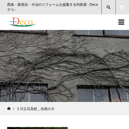
西条・新居浜・今治のリフォームを提案する内装屋 - Deco

デコ -

２川之石高校＿自然の力