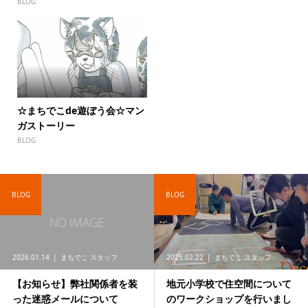
BLOG
☆まちでこde遊ぼう会☆マン
ガストーリー
BLOG
BLOG
BLOG
2026.01.14
まちでこ スタッフ
2025.02.22
まちでこ スタッフ
【お知らせ】弊社関係者を装
地元小学校で住空間について
った迷惑メールについて
のワークショップを行いまし