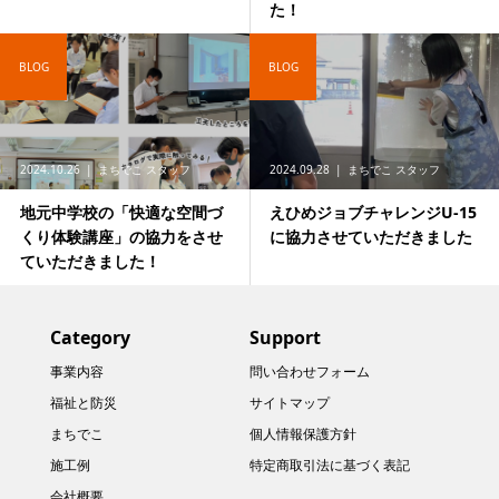
た！
BLOG
BLOG
2024.10.26
まちでこ スタッフ
2024.09.28
まちでこ スタッフ
地元中学校の「快適な空間づ
えひめジョブチャレンジU-15
くり体験講座」の協力をさせ
に協力させていただきました
ていただきました！
Category
Support
事業内容
問い合わせフォーム
福祉と防災
サイトマップ
まちでこ
個人情報保護方針
施工例
特定商取引法に基づく表記
会社概要