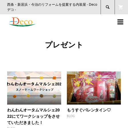
西条・新居浜・今治のリフォームを提案する内装屋 - Deco

デコ -

プレゼント
わんわんオータムマルシェ20
もうすぐバレンタイン♡
22にてワークショップをさせ
BLOG
ていただきました！