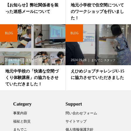
【お知らせ】弊社関係者を装
地元小学校で住空間について
った迷惑メールについて
のワークショップを行いまし
た！
BLOG
BLOG
2024.10.26
まちでこ スタッフ
2024.09.28
まちでこ スタッフ
地元中学校の「快適な空間づ
えひめジョブチャレンジU-15
くり体験講座」の協力をさせ
に協力させていただきました
ていただきました！
Category
Support
事業内容
問い合わせフォーム
福祉と防災
サイトマップ
まちでこ
個人情報保護方針