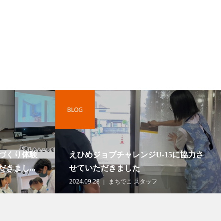
BLOG
づくり体験
えひめジョブチャレンジU-15に協力さ
きまし...
せていただきました
2024.09.28
まちでこ スタッフ