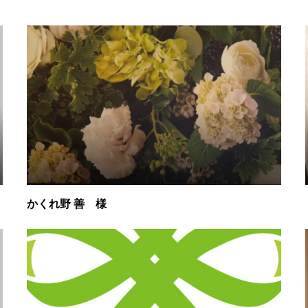
かくれ野 善 様