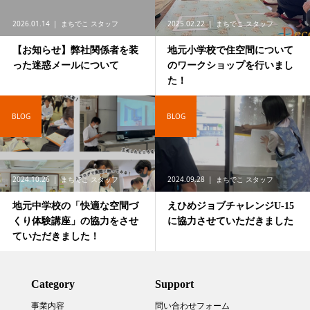
2026.01.14
まちでこ スタッフ
2025.02.22
まちでこ スタッフ
【お知らせ】弊社関係者を装
地元小学校で住空間について
った迷惑メールについて
のワークショップを行いまし
た！
BLOG
BLOG
2024.10.26
まちでこ スタッフ
2024.09.28
まちでこ スタッフ
地元中学校の「快適な空間づ
えひめジョブチャレンジU-15
くり体験講座」の協力をさせ
に協力させていただきました
ていただきました！
Category
Support
事業内容
問い合わせフォーム