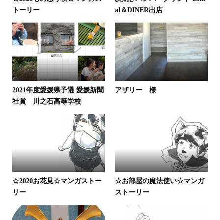
トーリー
al＆DINER出店
2021年度愛媛県予選 愛媛新聞
アザリー 様
社賞 川之石高等学校
☆2020お花見☆マンガストー
☆お部屋の魔法使い☆マンガ
リー
ストーリー