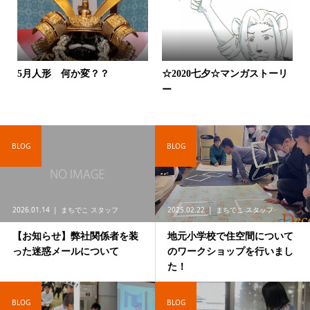
5月人形 何か変？？
☆2020七夕☆マンガストーリ
ー
BLOG
BLOG
2026.01.14
まちでこ スタッフ
2025.02.22
まちでこ スタッフ
【お知らせ】弊社関係者を装
地元小学校で住空間について
った迷惑メールについて
のワークショップを行いまし
た！
BLOG
BLOG